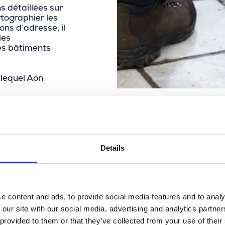
s détaillées sur
rtographier les
ons d’adresse, il
les
es bâtiments
 lequel Aon
Details
du est une source précieuse permettant
apidement et de manière fiable les risques
e content and ads, to provide social media features and to analy
bâtiments.Pour nous, Zadu constitue une
 our site with our social media, advertising and analytics partn
use pour identifier rapidement et de façon
 provided to them or that they’ve collected from your use of their