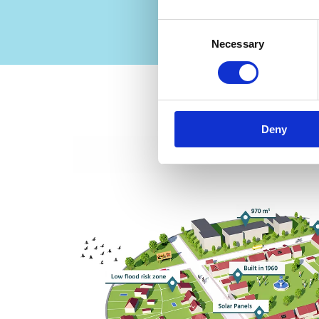
fiabl
Consent
Necessary
Selection
Deny