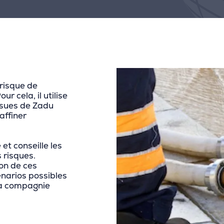
 risque de
r cela, il utilise
ssues de Zadu
’affiner
et conseille les
 risques.
ion de ces
énarios possibles
 la compagnie