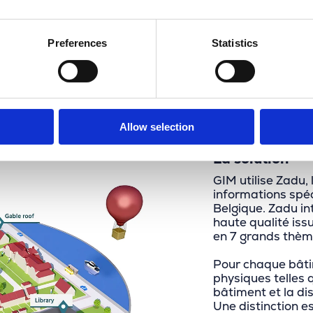
e les risques liés aux bâtiments.
Jürgen Wielandts – Aon
Preferences
Statistics
Allow selection
La solution
GIM utilise Zadu,
informations spé
Belgique. Zadu in
haute qualité iss
en 7 grands thème
Pour chaque bâti
physiques telles q
bâtiment et la di
Une distinction e