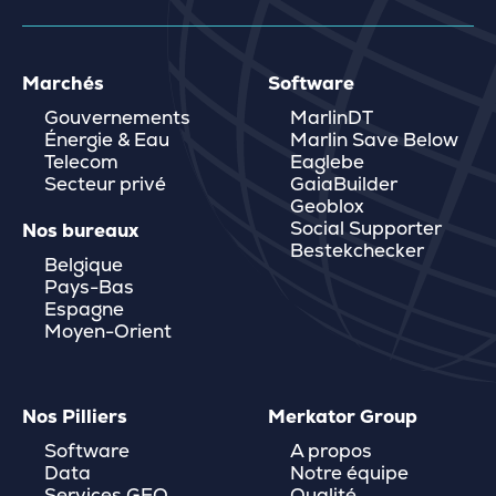
Marchés
Software
Gouvernements
MarlinDT
Énergie & Eau
Marlin Save Below
Telecom
Eaglebe
Secteur privé
GaiaBuilder
Geoblox
Social Supporter
Nos bureaux
Bestekchecker
Belgique
Pays-Bas
Espagne
Moyen-Orient
Nos Pilliers
Merkator Group
Software
A propos
Data
Notre équipe
Services GEO
Qualité