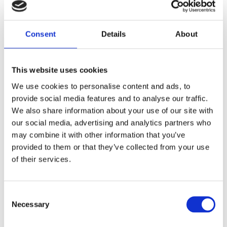
Consent
Details
About
Consultant SIG
Belgique, Fulltime, GIS Analist
Êtes-vous un expert SIG passionné par
This website uses cookies
l’innovation géospatiale ? Postulez comme
We use cookies to personalise content and ads, to
Consultant SIG chez Merkator et contribuez
provide social media features and to analyse our traffic.
à des réseaux et des villes plus sûrs et plus
We also share information about your use of our site with
intelligents. Découvrez l’offre d’emploi et
our social media, advertising and analytics partners who
vos opportunités de carrière !
may combine it with other information that you’ve
provided to them or that they’ve collected from your use
Voir cette offre d'emploi
of their services.
Consent
Necessary
Selection