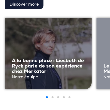
Discover more
À la bonne place : Liesbeth de
Ryck parle de son expérience
Le
chez Merkator
Me
Notre équipe
No