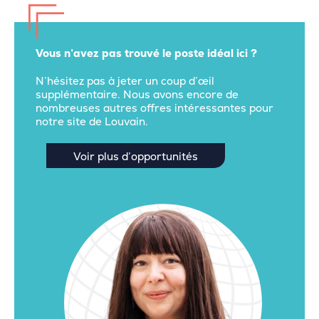
Vous n’avez pas trouvé le poste idéal ici ?
N’hésitez pas à jeter un coup d’œil
supplémentaire. Nous avons encore de
nombreuses autres offres intéressantes pour
notre site de Louvain.
Voir plus d’opportunités