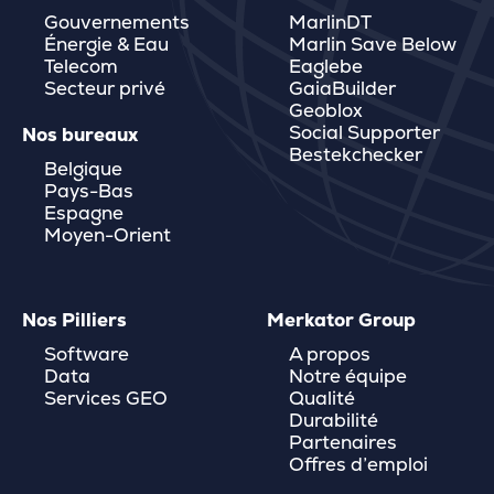
Gouvernements
MarlinDT
Énergie & Eau
Marlin Save Below
Telecom
Eaglebe
Secteur privé
GaiaBuilder
Geoblox
Social Supporter
Nos bureaux
Bestekchecker
Belgique
Pays-Bas
Espagne
Moyen-Orient
Nos Pilliers
Merkator Group
Software
A propos
Data
Notre équipe
Services GEO
Qualité
Durabilité
Partenaires
Offres d’emploi