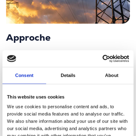
Approche
En 2018, VertiGIS et SIGGIS ont lancé la migration
vers ArcGIS. Le périmètre du projet comprenait :
La migration de toutes les données
Consent
Details
About
d’électricité et de télécommunications
La mise en place d’interfaces avec des
systèmes métiers externes
Le déploiement de plus de 25 clients
This website uses cookies
desktop (UT for ArcGIS et ConnectMaster)
L’implémentation d’environ 700 clients web
We use cookies to personalise content and ads, to
et mobiles (basés sur VertiGIS Studio)
provide social media features and to analyse our traffic.
L’intégration avec des logiciels de calcul de
We also share information about your use of our site with
réseau et le processus Click-Before-You-Dig
our social media, advertising and analytics partners who
(DT-DICT)
may combine it with other information that you’ve