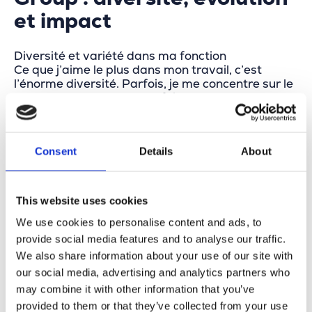
et impact
Diversité et variété dans ma fonction
Ce que j’aime le plus dans mon travail, c’est
l’énorme diversité. Parfois, je me concentre sur le
développement, d’autres fois davantage sur
l’analyse. J’utilise différents outils SIG, j’échange
des connaissances avec mes collègues et je
m’occupe aussi de la correction de bugs. Cette
Consent
Details
About
variété rend le travail à la fois passionnant et
enrichissant. Je découvre constamment de
nouvelles choses dans le domaine de la
géomatique et de la gestion des données, et
This website uses cookies
j’observe comment ces compétences sont
appliquées de manière unique chez chaque client.
We use cookies to personalise content and ads, to
provide social media features and to analyse our traffic.
Espace pour évoluer
We also share information about your use of our site with
Chez Merkator Group, je me sens vraiment
our social media, advertising and analytics partners who
soutenue dans mon développement personnel et
may combine it with other information that you’ve
professionnel. Mon chef d’équipe discute
provided to them or that they’ve collected from your use