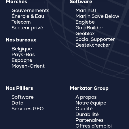
Marchés
Software
Gouvernements
MarlinDT
Énergie & Eau
Marlin Save Below
Telecom
Eaglebe
Secteur privé
GaiaBuilder
Geoblox
Social Supporter
Nos bureaux
Bestekchecker
Belgique
Pays-Bas
Espagne
Moyen-Orient
Nos Pilliers
Merkator Group
Software
A propos
Data
Notre équipe
Services GEO
Qualité
Durabilité
Partenaires
Offres d’emploi