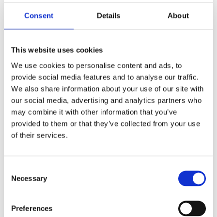
Nous sommes fiers d’annoncer que GP One
Consulting est désormais revendeur officiel de
Consent
Details
About
GaiaBuilder ! Merkator Group, le développeur de
GaiaBuilder, est un fournisseur de logiciels
géospatiaux de premier plan aux Pays-Bas et en
This website uses cookies
Belgique.
We use cookies to personalise content and ads, to
GaiaBuilder apporte le concept de Software
provide social media features and to analyse our traffic.
Development Life Cycle (SDLC) aux équipes SIG.
We also share information about your use of our site with
Vous connaissez sans doute la situation : vous
développez un tableau de bord ou une
our social media, advertising and analytics partners who
application web dans un environnement de test,
may combine it with other information that you’ve
puis vous devez la transférer en production, sans
provided to them or that they’ve collected from your use
avoir une vision claire de qui a modifié quoi et à
of their services.
quel moment.
Avec GaiaBuilder, vous gardez un contrôle total
sur vos déploiements ArcGIS grâce à des outils
Consent
DevOps modernes comme Azure DevOps et
Necessary
Selection
Jenkins. Cela vous permet d’améliorer
continuellement, de minimiser les risques et
d’économiser un temps précieux sur les tâches
Preferences