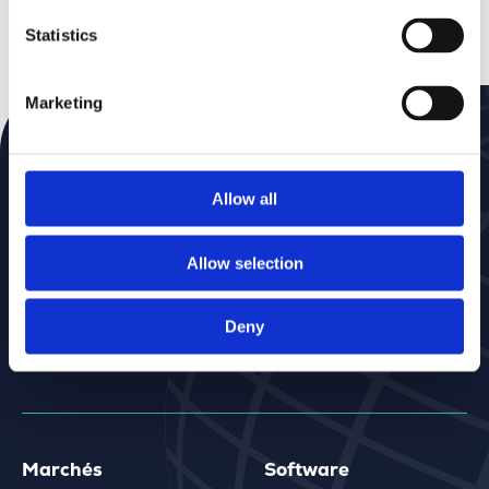
Bekijk onze introductiemovie
Statistics
Marketing
Abonnez-vous à notre newsletter
Ne ratez rien — recevez nos actualités dans votre
boîte mail
Allow all
Allow selection
Deny
Marchés
Software