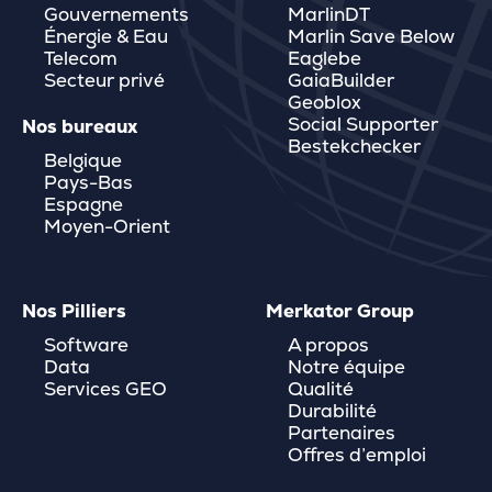
Gouvernements
MarlinDT
Énergie & Eau
Marlin Save Below
Telecom
Eaglebe
Secteur privé
GaiaBuilder
Geoblox
Social Supporter
Nos bureaux
Bestekchecker
Belgique
Pays-Bas
Espagne
Moyen-Orient
Nos Pilliers
Merkator Group
Software
A propos
Data
Notre équipe
Services GEO
Qualité
Durabilité
Partenaires
Offres d’emploi