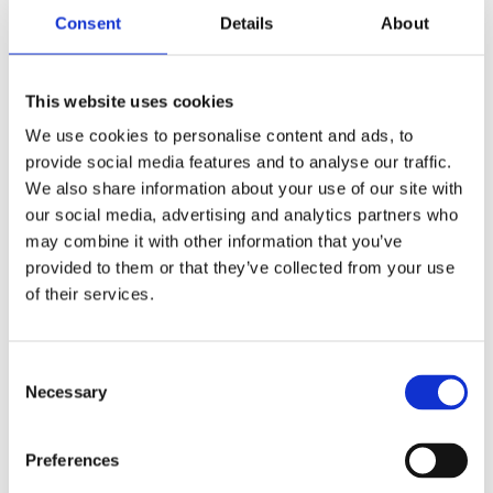
À quoi s’attendre ?
Des témoignages
Consent
Details
About
inspirants sur scène
Des sessions thématiques riches en conseils
pratiques
This website uses cookies
Des opportunités de networking avec 4 000
We use cookies to personalise content and ads, to
collègues
provide social media features and to analyse our traffic.
Nous serons également présents ! Retrouvez-
We also share information about your use of our site with
nous sur le stand de Merkator Group, où nous
our social media, advertising and analytics partners who
présenterons GaiaBuilder et d’autres outils
may combine it with other information that you’ve
innovants qui rendent les processus numériques
provided to them or that they’ve collected from your use
plus intelligents et plus professionnels.
of their services.
Notre collègue Tom Vergeer y représentera
GaiaBuilder.
Consent
Infos pratiques :
Necessary
Selection
🗓 23 octobre 2025 |
8h00 – 18h00 |
Flanders Expo, Hall 8, Gand
Preferences