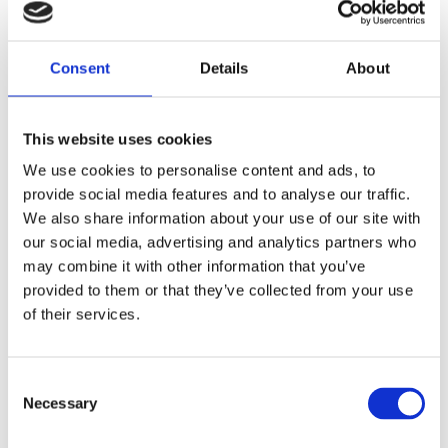
Exigences minimales
Master en ingénierie commerciale ou formation
Consent
Details
About
équivalente.
2 à 5 ans d’expérience professionnelle.
Excellentes compétences en communication et
This website uses cookies
capacité à analyser et résoudre des problèmes
We use cookies to personalise content and ads, to
complexes.
provide social media features and to analyse our traffic.
Compétences techniques pour comprendre le
We also share information about your use of our site with
modèle de données MarlinDT, l’appliquer à
our social media, advertising and analytics partners who
l’équipement fibre et le traduire en
may combine it with other information that you’ve
configuration MarlinDT.
provided to them or that they’ve collected from your use
Capacité à travailler de manière autonome et
of their services.
en équipe.
Connaissance des processus, équipements et
données fibre est un atout.
Consent
Ce que nous offrons
Necessary
Selection
Merkator est une véritable famille