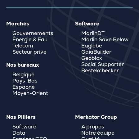
Marchés
Software
Gouvernements
MarlinDT
Énergie & Eau
Marlin Save Below
Telecom
Eaglebe
Secteur privé
GaiaBuilder
Geoblox
Social Supporter
Nos bureaux
Bestekchecker
Belgique
Pays-Bas
Espagne
Moyen-Orient
Nos Pilliers
Merkator Group
Software
A propos
Data
Notre équipe