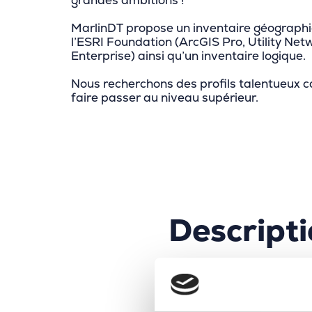
grandes ambitions !
MarlinDT propose un inventaire géograph
l’ESRI Foundation (ArcGIS Pro, Utility Net
Enterprise) ainsi qu’un inventaire logique.
Nous recherchons des profils talentueux 
faire passer au niveau supérieur.
Descripti
En tant que Développeur 
est petite et focalisée : 
donc un impact durable ! 