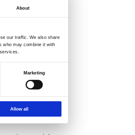
n équilibre stimulant,
About
pe et s’entraide face aux
cun apprenne et
se our traffic. We also share
ers who may combine it with
 services.
Marketing
de GIS / Utility.
risez pas encore.
lle.
Allow all