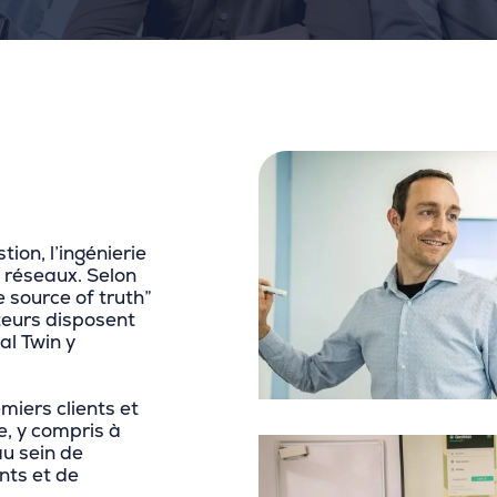
tion, l’ingénierie
e réseaux. Selon
e source of truth”
teurs disposent
al Twin y
miers clients et
e, y compris à
au sein de
nts et de