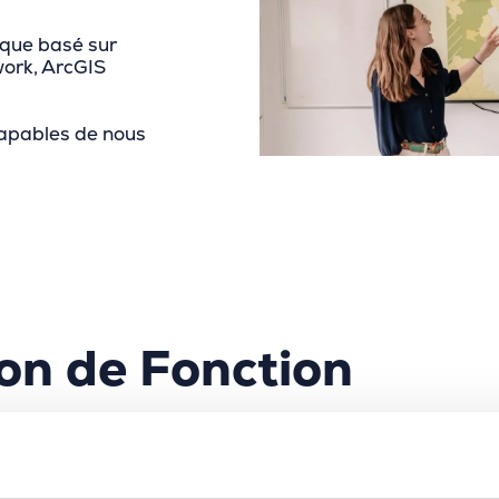
ique basé sur
work, ArcGIS
capables de nous
on de Fonction
.NET, vous travaillez au cœur du produit MarlinDT. L’é
elle construit la nouvelle génération d’inventaire d’actif
Bien entendu, il y a déjà des clients sur le produit et v