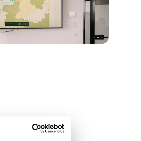
quipe produit de MarlinDT
s GIS. Votre code aura
ous devrez en tenir compte