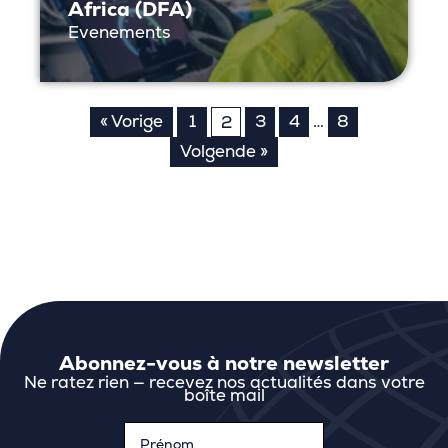
Africa (DFA)
Evenements
Pagination
« Vorige
1
3
4
…
8
2
des
Volgende »
publications
Abonnez-vous à notre newsletter
Ne ratez rien — recevez nos actualités dans votre
boîte mail