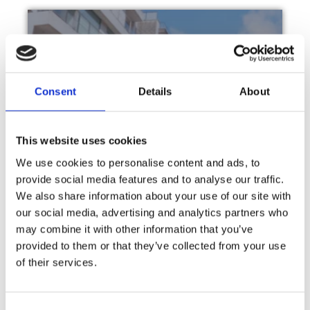
Consent
Details
About
Cas client – Une application
cartographique offre une vision
This website uses cookies
optimale des risques pour
l’assureur MS Amlin
We use cookies to personalise content and ads, to
Use case, Zadu
provide social media features and to analyse our traffic.
We also share information about your use of our site with
our social media, advertising and analytics partners who
may combine it with other information that you’ve
provided to them or that they’ve collected from your use
of their services.
Consent