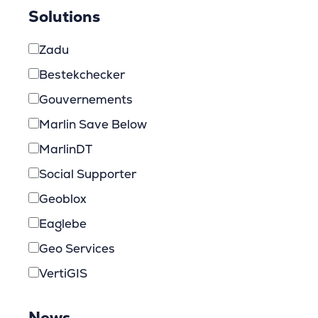
Solutions
Zadu
Bestekchecker
Gouvernements
Marlin Save Below
MarlinDT
Social Supporter
Geoblox
Eaglebe
Geo Services
VertiGIS