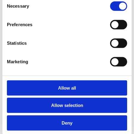
Necessary
Selection
Preferences
Merkator s’associe à GIM
Evenements, Merkator Group
Statistics
Marketing
Allow all
Allow selection
À la bonne place : Liesbeth de
Ryck parle de son expérience
chez Merkator
Deny
Notre équipe