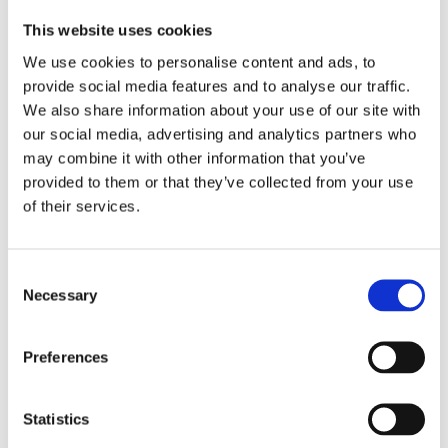
This website uses cookies
We use cookies to personalise content and ads, to
provide social media features and to analyse our traffic.
We also share information about your use of our site with
our social media, advertising and analytics partners who
may combine it with other information that you’ve
Une plateforme prête pour
provided to them or that they’ve collected from your use
l’avenir avec IMCC 3.0
of their services.
Merkator a déjà modernisé l’infrastructure de la
plateforme, en mettant l’accent sur une sécurité
Consent
renforcée et une plus grande robustesse. Une
Necessary
Selection
amélioration majeure à venir est l’introduction
d’IMKL/IMCC 3.0, la nouvelle norme pour
Preferences
l’information sur les câbles et canalisations en
Belgique.
À partir de la mi-2025, les gestionnaires de
Statistics
câbles et de canalisations pourront proposer