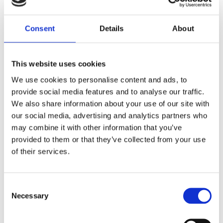
Dans les quartiers où des problèmes financiers
ont été identifiés, des ateliers ciblés et du
coaching budgétaire ont été mis en place.
Consent
Details
About
Résultat : la proportion d’habitants concernés
par des difficultés financières est passée de
34 % à 20 %.
This website uses cookies
Dans un quartier marqué par l’isolement, des
We use cookies to personalise content and ads, to
projets d’activités de jour pour les plus de 65
provide social media features and to analyse our traffic.
ans ont été lancés, ce qui a réduit la demande
We also share information about your use of our site with
de soins formels de 15 % et permis à la
our social media, advertising and analytics partners who
commune d’économiser 75 000 €.
may combine it with other information that you’ve
Les professionnels se sont approprié les
provided to them or that they’ve collected from your use
données et ont pu prendre de meilleures
of their services.
décisions sur la façon et le lieu d’investir leur
temps.
La leçon
Consent
Necessary
Selection
Les données ne prennent tout leur sens que
lorsqu’elles sont traduites dans la pratique
quotidienne. En reliant les chiffres aux