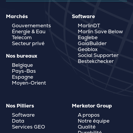
Marchés
Software
Gouvernements
MarlinDT
Énergie & Eau
Marlin Save Below
Telecom
Eaglebe
Secteur privé
GaiaBuilder
Geoblox
Social Supporter
Nos bureaux
Bestekchecker
Belgique
Pays-Bas
Espagne
Moyen-Orient
Nos Pilliers
Merkator Group
Software
A propos
Data
Notre équipe
Services GEO
Qualité
Durabilité