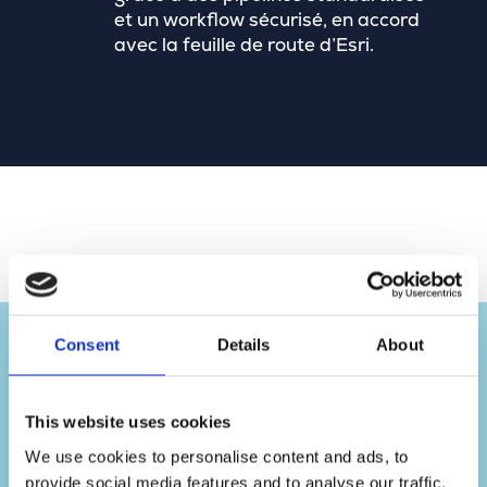
et un workflow sécurisé, en accord
avec la feuille de route d’Esri.
Consent
Details
About
"GaiaBuilder nous permet de réaliser
les mises à jour d’ArcGIS Enterprise
en toute confiance. Ce qui prenait
This website uses cookies
autrefois une journée ne prend plus
que quelques minutes, et si un
We use cookies to personalise content and ads, to
problème survient, nous pouvons
provide social media features and to analyse our traffic.