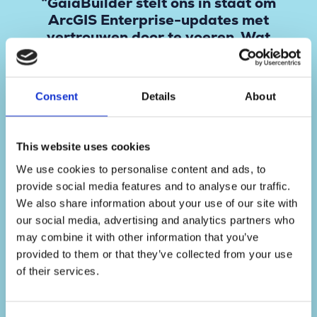
“GaiaBuilder stelt ons in staat om
ArcGIS Enterprise-updates met
vertrouwen door te voeren. Wat
vroeger een dag duurde, kost nu
slechts minuten en als er iets misgaat,
kunnen we direct terugrollen.”
Consent
Details
About
GIS Manager
This website uses cookies
We use cookies to personalise content and ads, to
provide social media features and to analyse our traffic.
We also share information about your use of our site with
our social media, advertising and analytics partners who
may combine it with other information that you’ve
provided to them or that they’ve collected from your use
of their services.