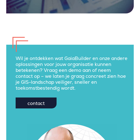
Wil je ontdekken wat GaiaBuilder en onze andere
oplossingen voor jouw organisatie kunnen
betekenen? Vraag een demo aan of neem
contact op – we laten je graag concreet zien hoe
je GIS-landschap veiliger, sneller en
toekomstbestendig wordt.
contact