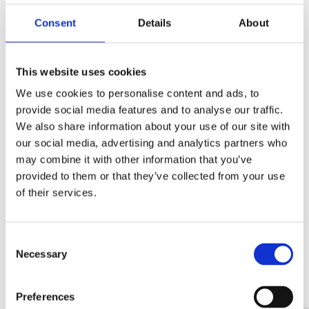
Consent
Details
About
Cas client : Proximus et Merkator
Group – L’Infrastructure clé de la fibre
optique belge
This website uses cookies
Voir cette offre d'emploi
We use cookies to personalise content and ads, to
provide social media features and to analyse our traffic.
We also share information about your use of our site with
our social media, advertising and analytics partners who
may combine it with other information that you’ve
Témoignages de nos
provided to them or that they’ve collected from your use
collaborateurs
of their services.
Lisez les témoignages de nos collaborateurs et
découvrez par vous-même l’ambiance Merkator.
Consent
Necessary
Selection
Discover more
Preferences