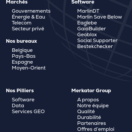
Marchés
Software
Gouvernements
MarlinDT
Énergie & Eau
Marlin Save Below
Telecom
Eaglebe
Secteur privé
GaiaBuilder
Geoblox
Social Supporter
Nos bureaux
Bestekchecker
Belgique
Pays-Bas
Espagne
Moyen-Orient
Nos Pilliers
Merkator Group
Software
A propos
Data
Notre équipe
Services GEO
Qualité
Durabilité
Partenaires
Offres d’emploi