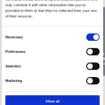
may combine it with other information that you’ve
provided to them or that they’ve collected from your use
of their services.
Consent
Necessary
Selection
À la bonne place : Liesbeth de
Preferences
Ryck parle de son expérience
Le
chez Merkator
Me
Notre équipe
No
Statistics
Marketing
Allow all