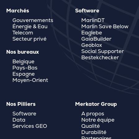
Marchés
Software
Gouvernements
MarlinDT
Énergie & Eau
Marlin Save Below
Telecom
Eaglebe
Secteur privé
GaiaBuilder
Geoblox
Social Supporter
Nos bureaux
Bestekchecker
Belgique
Pays-Bas
Espagne
Moyen-Orient
Nos Pilliers
Merkator Group
Software
A propos
Data
Notre équipe
Services GEO
Qualité
Durabilité
Partenaires