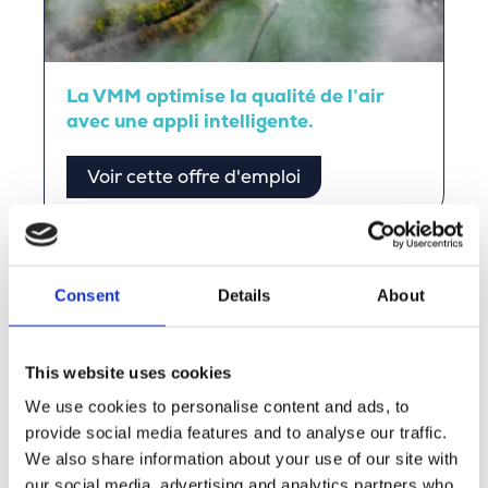
La VMM optimise la qualité de l’air
avec une appli intelligente.
Voir cette offre d'emploi
Témoignages de nos
Consent
Details
About
collaborateurs
This website uses cookies
Lisez les témoignages de nos collaborateurs et
découvrez par vous-même l’ambiance Merkator.
We use cookies to personalise content and ads, to
provide social media features and to analyse our traffic.
We also share information about your use of our site with
Discover more
our social media, advertising and analytics partners who