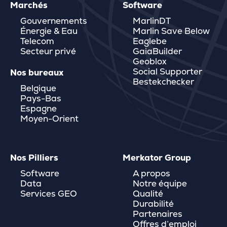
Marchés
Software
Gouvernements
MarlinDT
Énergie & Eau
Marlin Save Below
Telecom
Eaglebe
Secteur privé
GaiaBuilder
Geoblox
Social Supporter
Nos bureaux
Bestekchecker
Belgique
Pays-Bas
Espagne
Moyen-Orient
Nos Pilliers
Merkator Group
Software
A propos
Data
Notre équipe
Services GEO
Qualité
Durabilité
Partenaires
Offres d’emploi