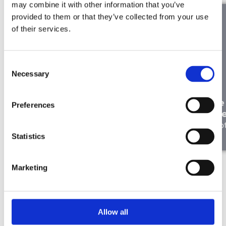
may combine it with other information that you’ve
provided to them or that they’ve collected from your use
of their services.
Consent
Necessary
Selection
À la bonne place : Liesbeth de
Ryck parle de son expérience
Le
Preferences
chez Merkator
Me
Notre équipe
No
Statistics
Marketing
Allow all