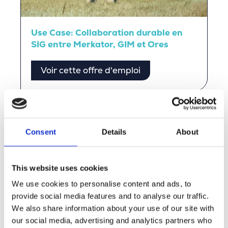
Use Case: Collaboration durable en
SIG entre Merkator, GIM et Ores
Voir cette offre d'emploi
Témoignages de nos
Consent
Details
About
collaborateurs
Lisez les témoignages de nos collaborateurs et
This website uses cookies
découvrez par vous-même l’ambiance Merkator.
We use cookies to personalise content and ads, to
provide social media features and to analyse our traffic.
Discover more
We also share information about your use of our site with
our social media, advertising and analytics partners who