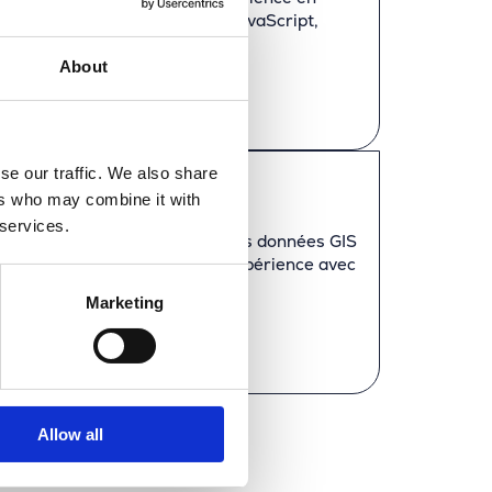
, Experience Builder, l’API JavaScript,
ore.
About
se our traffic. We also share
o Utility Services
ers who may combine it with
 services.
s recherchons un spécialiste des données GIS
pas inconnu : vous avez de l’expérience avec
, et plus encore.
Marketing
Allow all