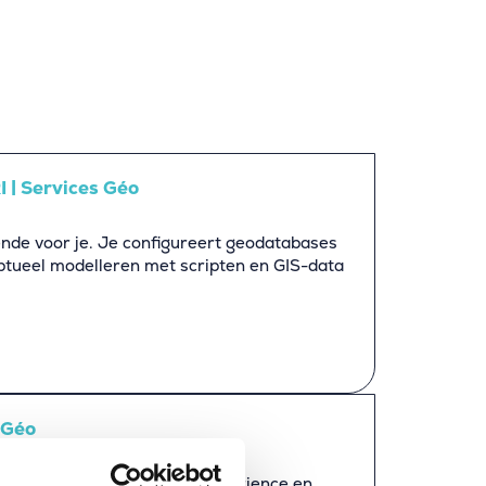
I | Services Géo
de voor je. Je configureert geodatabases
tueel modelleren met scripten en GIS-data
 Géo
our vous : vous avez de l’expérience en