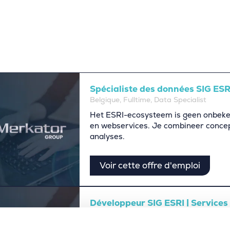
Spécialiste des données SIG ESR
Belgique, Fulltime, Data Specialist
Het ESRI-ecosysteem is geen onbeken
en webservices. Je combineer concep
analyses.
Voir cette offre d'emploi
Développeur SIG ESRI | Services
Belgique, Fulltime, Data Specialist
L’écosystème ESRI n’a aucun secret p