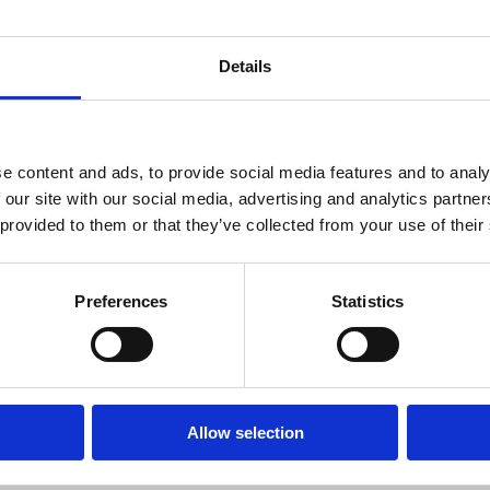
développement avec ArcGIS Enterprise
ArcGIS Pro, les SDK .NET, et plus enc
Details
Voir cette offre d'emploi
e content and ads, to provide social media features and to analy
Spécialiste des données SIG | Ge
 our site with our social media, advertising and analytics partn
Belgique, Fulltime, Data Specialist
 provided to them or that they’ve collected from your use of their
Pour mieux soutenir nos clients, nou
ESRI. L’écosystème ESRI ne vous est 
ArcGIS Enterprise, Online, ArcGIS Pro
Preferences
Statistics
Voir cette offre d'emploi
Allow selection