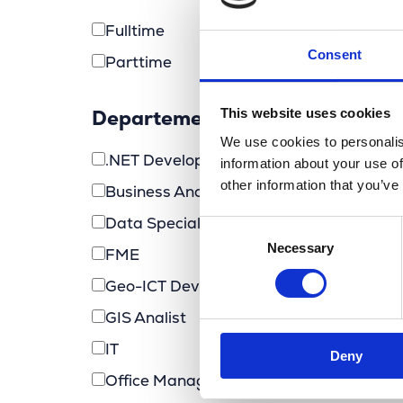
Fulltime
Consent
Parttime
This website uses cookies
Departement
We use cookies to personalis
.NET Developer (MarlinDT)
information about your use of
other information that you’ve
Business Analyst
Data Specialist
Consent
Necessary
Selection
FME
Geo-ICT Developer
GIS Analist
IT
Deny
Office Manager