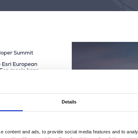
eloper Summit
e Esri European
 Een mooie kans
ontmoeten en te
rken.
g die geospatiale
n gedoe meer met
Details
ms zich kunnen
omplexiteit
n, de ArcGIS Pro
e content and ads, to provide social media features and to analy
en