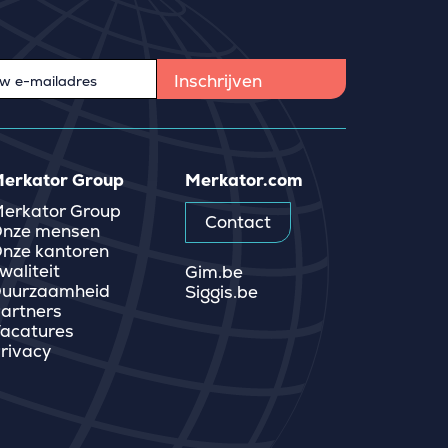
erkator Group
Merkator.com
erkator Group
Contact
nze mensen
nze kantoren
waliteit
Gim.be
uurzaamheid
Siggis.be
artners
acatures
rivacy