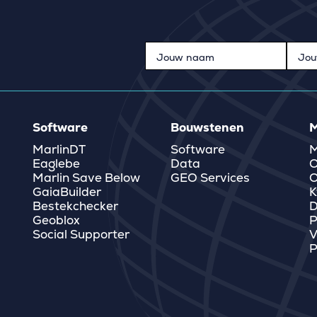
Software
Bouwstenen
M
MarlinDT
Software
M
Eaglebe
Data
O
Marlin Save Below
GEO Services
O
GaiaBuilder
K
Bestekchecker
D
Geoblox
P
Social Supporter
V
P