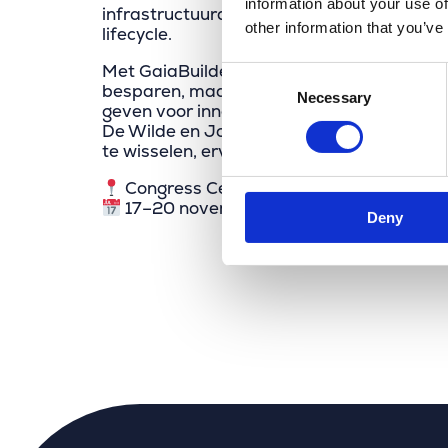
information about your use of
infrastructuurdata consistent houdt gedu
other information that you’ve
lifecycle.
Met GaiaBuilder draait automatisering niet
Consent
besparen, maar ook om potentieel vrijmak
Necessary
Selection
geven voor innovatie. Samen met Miguel 
De Wilde en Joël Hempenius kijken we erna
te wisselen, ervaringen te delen en GIS voo
Congress Center Messe Frankfurt
17–20 november 2025
Deny