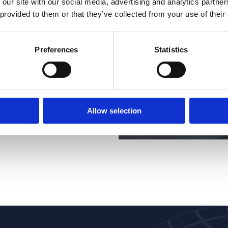
 our site with our social media, advertising and analytics partn
rende de hele
 provided to them or that they’ve collected from your use of their
 alleen om tijd
en en ruimte
Preferences
Statistics
Hartogs, Joachim
ar uit ideeën uit
ruit te helpen.
Allow selection