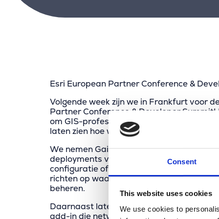
Esri European Partner Conference & Dev
Volgende week zijn we in Frankfurt voor d
Partner Conference & Developer Summit!
om GIS-professionals uit heel Europa te 
laten zien hoe wij teams slimmer laten we
We nemen GaiaBuilder mee, onze oplossin
deployments volledig automatiseert. Gee
Consent
configuratie of onderhoud, zodat GIS-tea
richten op waarde creëren in plaats van c
beheren.
This website uses cookies
Daarnaast laten we Marlin Digital Twin zie
We use cookies to personalis
add-in die netwerkbeheer vereenvoudigt 