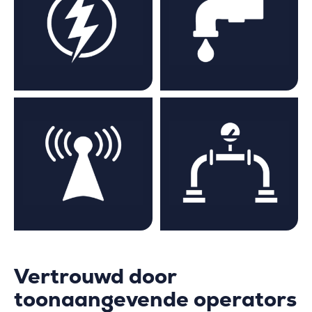
Vertrouwd door
toonaangevende operators