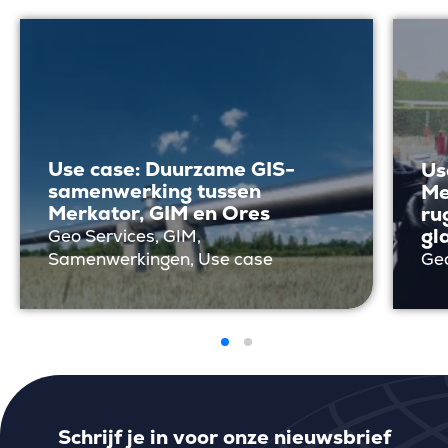
Use case: Duurzame GIS-
Us
samenwerking tussen
Me
Merkator, GIM en Ores
ru
gl
Geo Services, GIM,
Samenwerkingen, Use case
Geo
Schrijf je in voor onze nieuwsbrief