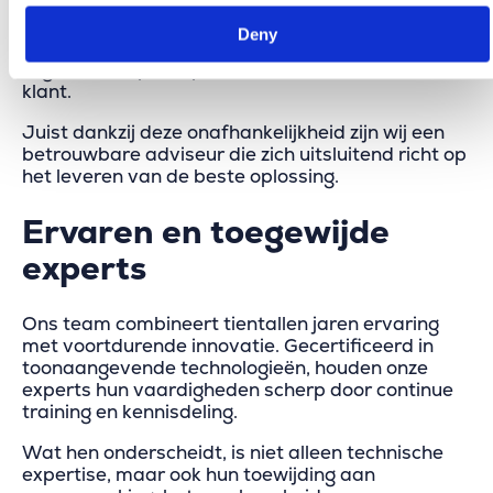
Merkator is steeds vendor-neutraal. Wij kiezen
Deny
altijd de juiste tools voor elke opdracht,
afgestemd op de specifieke behoeften van onze
klant.
Juist dankzij deze onafhankelijkheid zijn wij een
betrouwbare adviseur die zich uitsluitend richt op
het leveren van de beste oplossing.
Ervaren en toegewijde
experts
Ons team combineert tientallen jaren ervaring
met voortdurende innovatie. Gecertificeerd in
toonaangevende technologieën, houden onze
experts hun vaardigheden scherp door continue
training en kennisdeling.
Wat hen onderscheidt, is niet alleen technische
expertise, maar ook hun toewijding aan