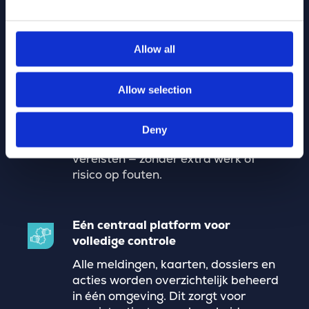
écht belangrijk is.
Allow all
Altijd compliant met lokale en
nationale regelgeving
Allow selection
Deadlines, procedures en
responstermijnen worden
automatisch opgevolgd. Je blijft
Deny
continu in lijn met wettelijke
vereisten — zonder extra werk of
risico op fouten.
Eén centraal platform voor
volledige controle
Alle meldingen, kaarten, dossiers en
acties worden overzichtelijk beheerd
in één omgeving. Dit zorgt voor