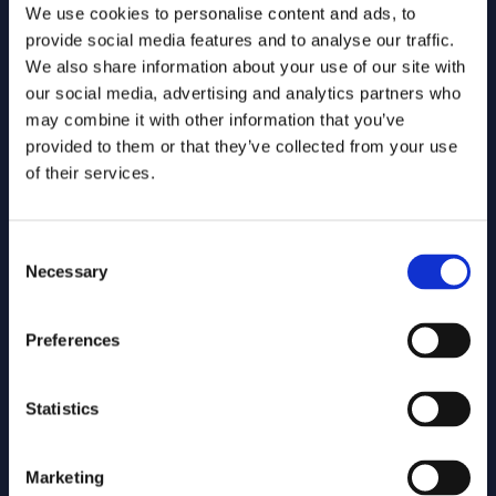
We use cookies to personalise content and ads, to
Alle KLIP-, KLIM-CICC- en KLIC-
provide social media features and to analyse our traffic.
WIN-verzoeken worden automatisch
We also share information about your use of our site with
ontvangen, verwerkt en
our social media, advertising and analytics partners who
geanalyseerd. Je team verliest geen
may combine it with other information that you’ve
tijd meer aan repetitieve taken of
provided to them or that they’ve collected from your use
manuele dossiercontrole.
of their services.
Consent
Necessary
Selection
Slimme risicoanalyse en duidelijke
waarschuwingen
Preferences
Save Below detecteert onmiddellijk
of een graafmelding in de buurt
komt van kritieke kabels of leidingen.
Statistics
Risicovolle dossiers worden
automatisch gemarkeerd, zodat
Marketing
teams zich kunnen focussen op wat