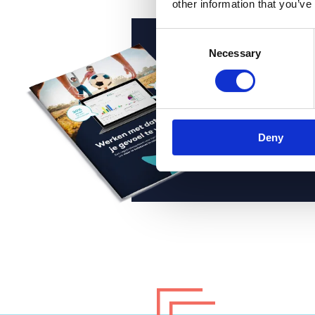
other information that you’ve
Consent
Dow
Necessary
Selection
Wil je
slimme
maatsc
mensg
Deny
één ge