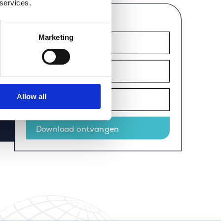
 services.
Direct in jouw inbox
Marketing
 om
n
Allow all