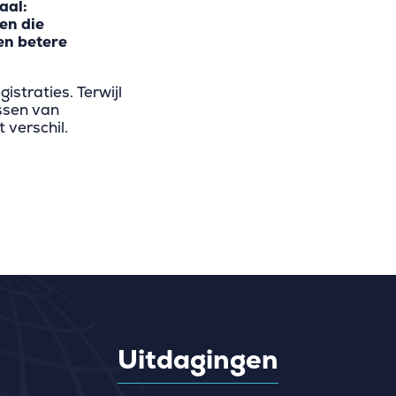
aal:
en die
en betere
istraties. Terwijl
assen van
 verschil.
Uitdagingen