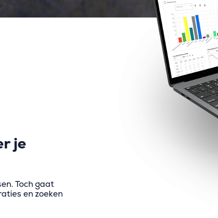
r je
sen. Toch gaat
traties en zoeken