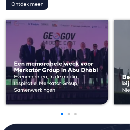
Ontdek meer
Een memorabele week voor
Merkator Group in Abu Dhabi
Be
Evenementen, In de media,
bi
Inspiratie, Merkator Group,
Samenwerkingen
Ni