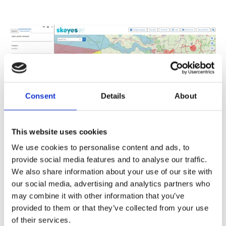
Consent
Details
About
This website uses cookies
Technologie en
We use cookies to personalise content and ads, to
Toegankelijkheid
provide social media features and to analyse our traffic.
We also share information about your use of our site with
our social media, advertising and analytics partners who
De Droneguide Viewer is volledig gebouwd op Esri
may combine it with other information that you’ve
en VertiGIS cloudomgevingen, met ArcGIS Online,
VertiGIS Studio Web en VertiGIS Studio Workflow
provided to them or that they’ve collected from your use
als fundament. Dankzij federale authenticatie via
of their services.