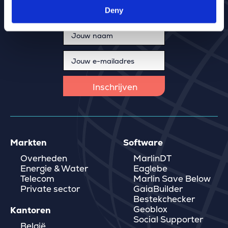
Schrijf je in voor onze nieuwsbrief
Deny
Mis niets, nieuws direct in je mailbox
Markten
Software
Overheden
MarlinDT
Energie & Water
Eaglebe
Telecom
Marlin Save Below
Private sector
GaiaBuilder
Bestekchecker
Geoblox
Kantoren
Social Supporter
België