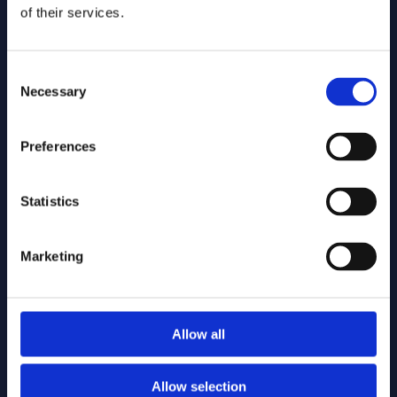
of their services.
connectiviteit in één platform, wat
zorgt voor volledig overzicht en
controle.
Consent
Necessary
Selection
Real-time Data-uitwisseling
Preferences
Monteurs in het veld hebben altijd
toegang tot actuele projectdata en
kunnen direct wijzigingen
Statistics
doorvoeren, waardoor de
samenwerking tussen veld en
kantoor optimaal is.
Marketing
Directe Splicing-updates
Allow all
Splicing-informatie kan ter plaatse
door monteurs worden aangepast,
Allow selection
wat zorgt voor een actuele en