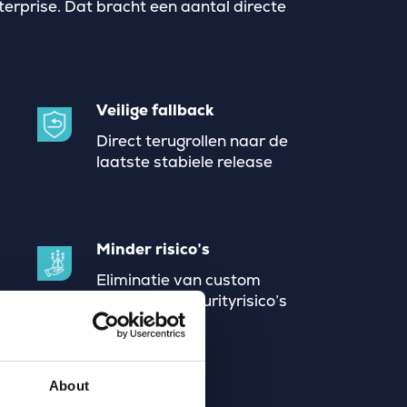
prise. Dat bracht een aantal directe
Veilige fallback
Direct terugrollen naar de
laatste stabiele release
Minder risico’s
Eliminatie van custom
n
scripts die securityrisico’s
veroorzaakten
About