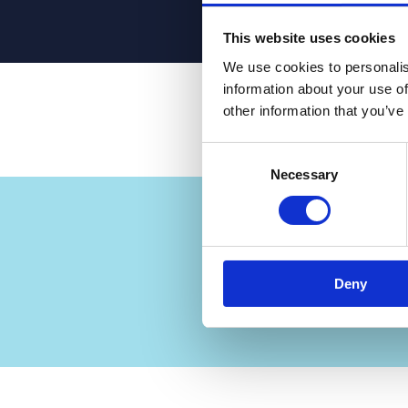
This website uses cookies
We use cookies to personalis
information about your use of
other information that you’ve
Consent
Necessary
Selection
“GaiaBuilder 
updates met ve
dag duurde, kost
ku
Deny