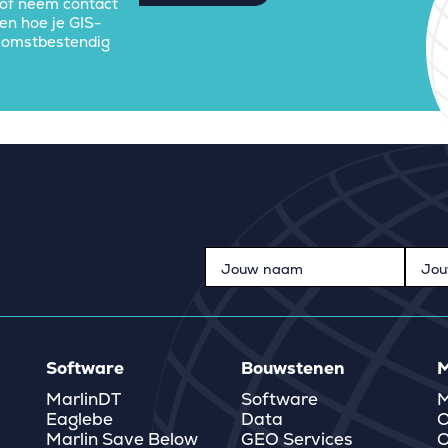
of neem contact
en hoe je GIS-
ekomstbestendig
Software
Bouwstenen
M
MarlinDT
Software
M
Eaglebe
Data
O
Marlin Save Below
GEO Services
O