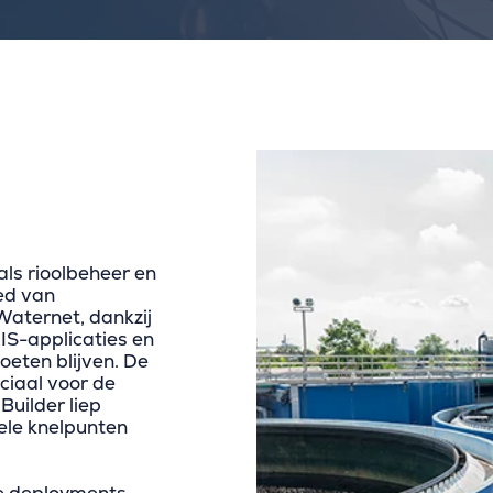
ls rioolbeheer en
ed van
aternet, dankzij
IS-applicaties en
eten blijven. De
ciaal voor de
Builder liep
ele knelpunten