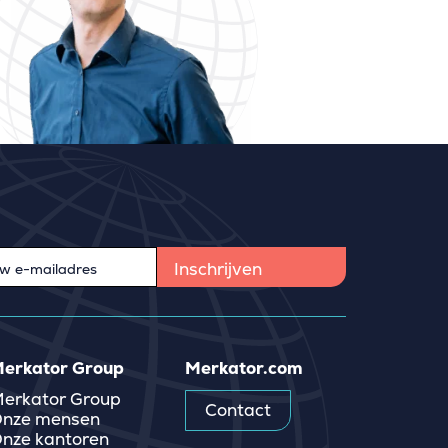
erkator Group
Merkator.com
erkator Group
Contact
nze mensen
nze kantoren