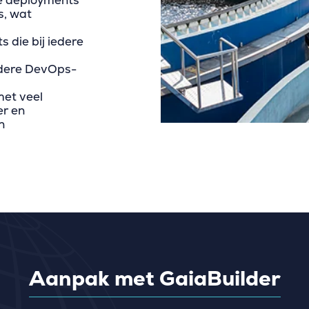
e deployments
s, wat
 die bij iedere
edere DevOps-
met veel
er en
n
Aanpak met GaiaBuilder