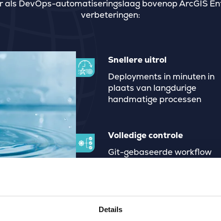
 als DevOps-automatiseringslaag bovenop ArcGIS Enter
verbeteringen:
Snellere uitrol
Deployments in minuten in
plaats van langdurige
handmatige processen
Volledige controle
Git-gebaseerde workflow
met volledige traceability e
audit-ready documenten,
afgestemd op Esri’s
roadmap
Details