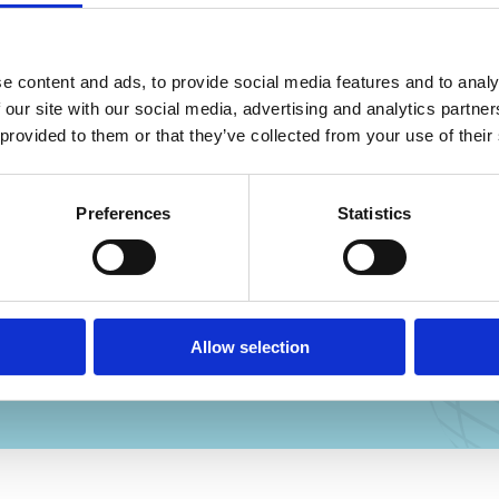
e content and ads, to provide social media features and to analy
 our site with our social media, advertising and analytics partn
 provided to them or that they’ve collected from your use of their
Preferences
Statistics
stelt ons in staat om ArcGIS Enterprise-
rtrouwen door te voeren. Wat vroeger een
 nu slechts minuten en als er iets misgaat,
nnen we direct terugrollen.”
Allow selection
GIS Manager