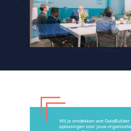
Wil je ontdekken wat GaiaBuilder
oplossingen voor jouw organisati