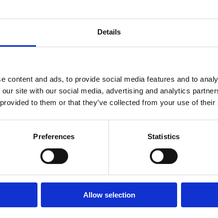
Merkator is meer 
je de ruimte om j
nu net begint of a
Details
én verantwoordel
tegenzit, merk je
menselijkheid. Co
een people-centric
e content and ads, to provide social media features and to analy
 our site with our social media, advertising and analytics partn
 provided to them or that they’ve collected from your use of their
Preferences
Statistics
Allow selection