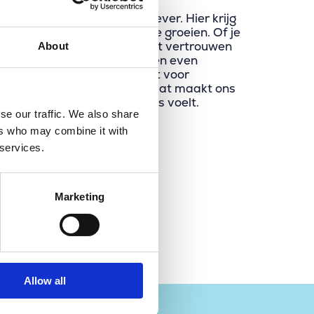
dan een innovatieve werkgever. Hier krijg
e talenten te ontdekken en te groeien. Of je
l jaren ervaring hebt, je krijgt vertrouwen
About
ijkheid. En wanneer het leven even
 pas echt dat Merkator staat voor
llega’s zijn er voor elkaar – dat maakt ons
 organisatie waar je je thuis voelt.
se our traffic. We also share
ers who may combine it with
 services.
Marketing
Allow all