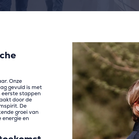
sche
aar. Onze
dag gevuld is met
n eerste stappen
raakt door de
mspirit. De
kende groei van
e energie en