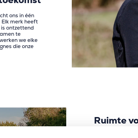
toekomst
ht ons in één
 Elk merk heeft
t is ontzettend
samen te
werken we elke
gnes die onze
Ruimte vo
menselijk