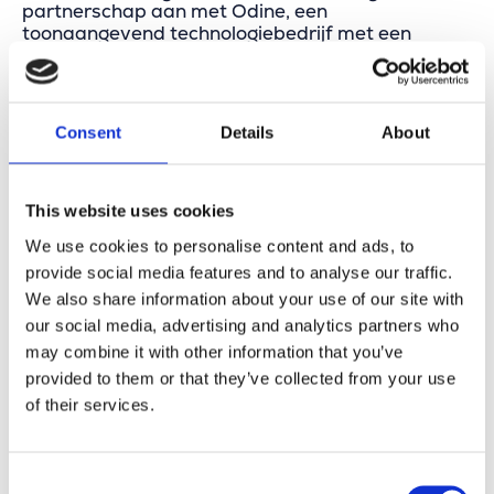
partnerschap aan met Odine, een
toonaangevend technologiebedrijf met een
sterke aanwezigheid in Turkije, het Midden-
Oosten en Afrika (MEA). Deze samenwerking
vormt een belangrijke stap in de internationale
groeistrategie van Merkator en weerspiegelt onze
Consent
Details
About
overtuiging dat sterke partnerschappen de
hoeksteen zijn voor toekomstig succes.
Binnen dit partnerschap zal Odine optreden als
This website uses cookies
strategische partner voor de promotie,
We use cookies to personalise content and ads, to
advisering en implementatie van Merkators
geavanceerde softwareoplossingen voor
provide social media features and to analyse our traffic.
geografische informatiesystemen (GIS) en
We also share information about your use of our site with
glasvezelinfrastructuurbeheer (FttX & FttH) in de
our social media, advertising and analytics partners who
gehele MEA-regio.
may combine it with other information that you’ve
“Wij geloven sterk in de kracht van samenwerking
provided to them or that they’ve collected from your use
met regionale marktleiders zoals Odine. Hun
of their services.
diepgaande kennis van de specifieke MEA-markt
gecombineerd met onze jarenlange expertise in
het beheer van kritieke infrastructuur vormen een
Consent
perfecte match,” aldus Geert De Coensel, CEO