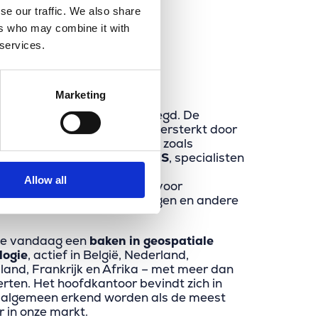
se our traffic. We also share
ers who may combine it with
 services.
Merkator Group
Marketing
n opmerkelijk traject afgelegd. De
erden we bovendien verder versterkt door
 toonaangevende bedrijven zoals
GIM
,
GIM Wallonie
en
SIGGIS
, specialisten
listen in geodata, Esri‑ en
Allow all
ogie en maatwerkprojecten voor
drijven, financiële instellingen en andere
e vandaag een
baken in geospatiale
logie
, actief in België, Nederland,
land, Frankrijk en Afrika – met meer dan
rten. Het hoofdkantoor bevindt zich in
 algemeen erkend worden als de meest
r in onze markt.