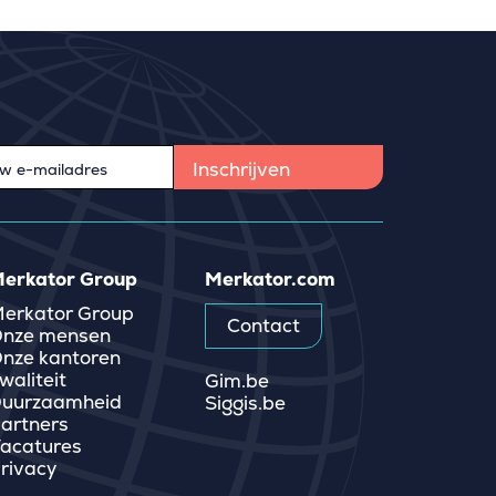
erkator Group
Merkator.com
erkator Group
Contact
nze mensen
nze kantoren
waliteit
Gim.be
uurzaamheid
Siggis.be
artners
acatures
rivacy