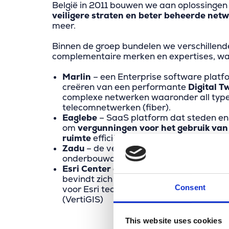
België in 2011 bouwen we aan oplossingen 
veiligere straten en beter beheerde net
meer.
Binnen de groep bundelen we verschillend
complementaire merken en expertises, w
Marlin
– een Enterprise software platf
creëren van een performante
Digital T
complexe netwerken waaronder all typ
telecomnetwerken (fiber).
Eaglebe
– SaaS platform dat steden en
om
vergunningen voor het gebruik va
ruimte
efficiënt te beheren
Zadu
– de vertrouwde intelligentielaag 
onderbouwde locatiegerichte beslissing
Esri Center of Competence
– Binnen de
bevindt zich het grootste Belgische Co
Consent
voor Esri technologie en aanverwante 
(VertiGIS)
This website uses cookies