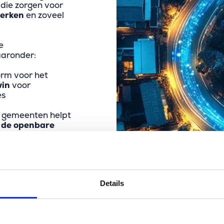
die zorgen voor
werken
en zoveel
e
aaronder:
orm voor het
win
voor
es
 gemeenten helpt
n de openbare
voor
en.
 Merkator Group
mpetence Center
Details
software