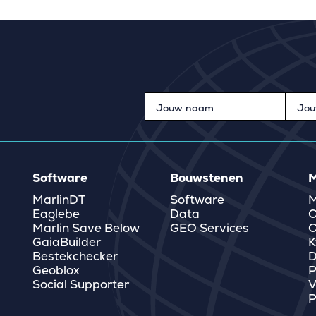
Software
Bouwstenen
M
MarlinDT
Software
M
Eaglebe
Data
O
Marlin Save Below
GEO Services
O
GaiaBuilder
K
Bestekchecker
D
Geoblox
P
Social Supporter
V
P