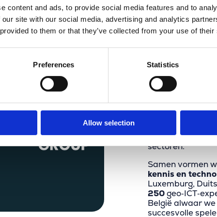
e content and ads, to provide social media features and to analy
 our site with our social media, advertising and analytics partn
 provided to them or that they’ve collected from your use of their
Wij zijn 
Preferences
Statistics
Merkator heeft ee
voorbije jaren w
de overname van
Network Mining
,
in telecom, specia
Allow selection
VertiGIS‑technol
overheden, nutsbe
sectoren.
Samen vormen w
kennis en techno
Luxemburg, Duits
250
geo‑ICT‑expe
België alwaar we
succesvolle spele