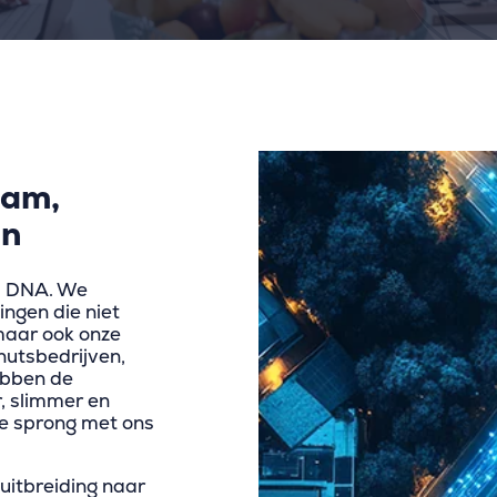
eam,
en
ns DNA. We
ngen die niet
maar ook onze
nutsbedrijven,
ebben de
r, slimmer en
le sprong met ons
uitbreiding naar