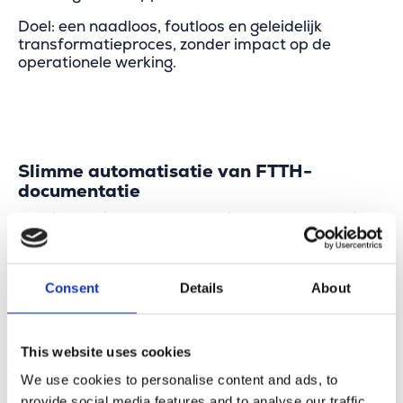
Doel: een naadloos, foutloos en geleidelijk
transformatieproces, zonder impact op de
operationele werking.
Slimme automatisatie van FTTH-
documentatie
Proximus wil de documentatie van de FTTH-uitrol
maximaal automatiseren. Dat versnelt niet alleen
de data-invoer, maar reduceert ook het risico op
menselijke fouten.
Consent
Details
About
Met slechts enkele kliks kunnen volledige
deelnetwerken worden ingetekend, inclusief:
This website uses cookies
Leidingen en kabels
Verdeeldozen en splitters
We use cookies to personalise content and ads, to
Alle glasvezelverbindingen (fusion splices en
provide social media features and to analyse our traffic.