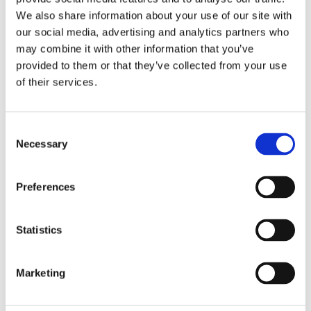
connectors) tot op vezelniveau
We also share information about your use of our site with
our social media, advertising and analytics partners who
Doorheen de uitrol worden bovendien meerdere
may combine it with other information that you’ve
netwerktechnologieën geïntroduceerd. Proximus
past zich dynamisch aan aan wijzigende
provided to them or that they’ve collected from your use
kostentarieven en de nieuwste technologieën. Dit
of their services.
leidt tot nieuwe netwerktopologieën, zoals:
Evolutie van point-to-multipoint naar point-
Consent
to-point
Necessary
Nieuwe types glasvezelknooppunten
Selection
(SuberBAC, Points of Presence, POP-
containers)
Preferences
De technische toolset groeit mee en wordt
continu verfijnd door Proximus-ingenieurs, en
geïmplementeerd en onderhouden door
Statistics
Merkator-medewerkers, in nauwe samenwerking
met collega’s van DxC en Hexagon België.
Marketing