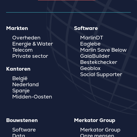
Markten
Software
Overheden
MarlinDT
Energie & Water
Eaglebe
Telecom
Marlin Save Below
Private sector
GaiaBuilder
Bestekchecker
Geoblox
Kantoren
Social Supporter
België
Nederland
Spanje
Midden-Oosten
Bouwstenen
Merkator Group
Software
Merkator Group
Data
Onze mensen