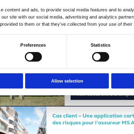
e content and ads, to provide social media features and to analy
 our site with our social media, advertising and analytics partn
Cas client: Orange est prêt pour 
 provided to them or that they’ve collected from your use of their
automatisée des adresses avec
Voir cette offre d'emploi
Preferences
Statistics
Use Case: Collaboration 
Ores
Allow selection
Voir cette offre d'emplo
Cas client – Une application car
des risques pour l’assureur MS 