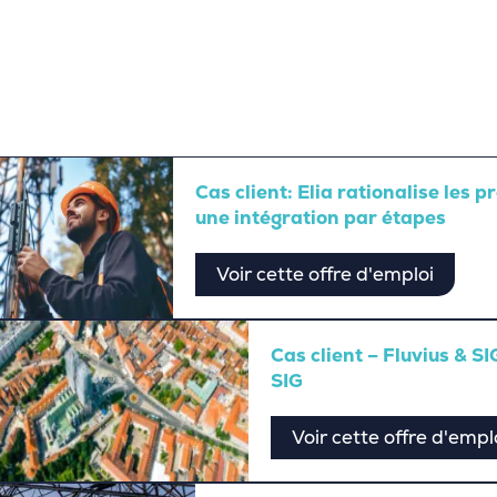
Cas client: Elia rationalise les 
une intégration par étapes
Voir cette offre d'emploi
Cas client – Fluvius & S
SIG
Voir cette offre d'empl