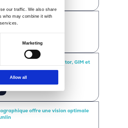
se our traffic. We also share
ers who may combine it with
l’avenir grâce à la gestion
 services.
 Zadu
Marketing
durable en SIG entre Merkator, GIM et
Allow all
i
tographique offre une vision optimale
Amlin