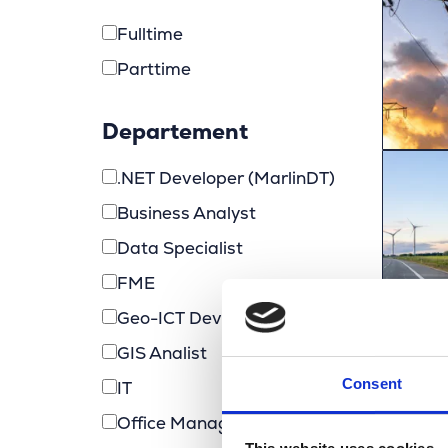
Fulltime
Parttime
Departement
.NET Developer (MarlinDT)
Business Analyst
Data Specialist
FME
Geo-ICT Developer
GIS Analist
Consent
IT
Office Manager