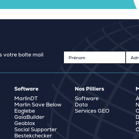
s votre boîte mail
Software
Nos Pilliers
M
MarlinDT
Software
A
Marlin Save Below
Data
N
Eaglebe
Services GEO
Q
GaiaBuilder
D
Geoblox
P
Social Supporter
O
Bestekchecker