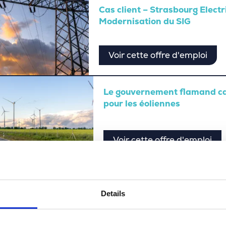
Cas client – Strasbourg Electr
Modernisation du SIG
Voir cette offre d'emploi
Le gouvernement flamand ca
pour les éoliennes
Voir cette offre d'emploi
Cas client – Des conseils de
grâce à scopr.ai
Details
Voir cette offre d'emploi