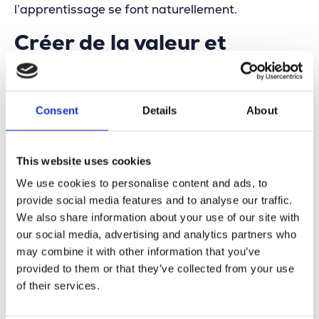
l’apprentissage se font naturellement.
Créer de la valeur et
regarder vers l’avenir
J’aime penser que mon travail – avec celui de
Consent
Details
About
mes collègues – aide Merkator à avancer de
manière stable et à rester compétitif sur un
marché exigeant. En fournissant des solutions
fiables, en nous adaptant sans cesse à de
This website uses cookies
nouveaux défis et en continuant d’apprendre, je
We use cookies to personalise content and ads, to
crois que nous apportons une vraie valeur à
provide social media features and to analyse our traffic.
chaque projet. Pour l’avenir, j’espère que
Merkator continuera à s’ouvrir à de nouveaux
We also share information about your use of our site with
marchés, à nouer de nouveaux partenariats et à
our social media, advertising and analytics partners who
devenir une référence mondiale dans l’univers
may combine it with other information that you’ve
des SIG. En tant que membre de l’équipe
provided to them or that they’ve collected from your use
espagnole, je suis enthousiaste à l’idée de nous
of their services.
voir grandir et renforcer notre rôle au sein de la
structure internationale de l’entreprise.