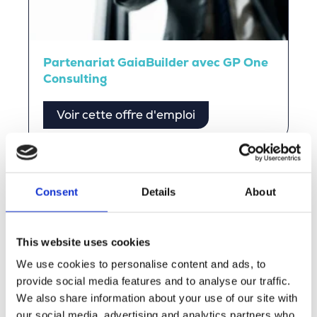
Partenariat GaiaBuilder avec GP One
Consulting
Voir cette offre d'emploi
Témoignages de nos
Consent
Details
About
collaborateurs
This website uses cookies
Lisez les témoignages de nos collaborateurs et
découvrez par vous-même l’ambiance Merkator.
We use cookies to personalise content and ads, to
provide social media features and to analyse our traffic.
We also share information about your use of our site with
Discover more
our social media, advertising and analytics partners who