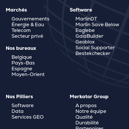
Marchés
Software
Gouvernements
MarlinDT
Énergie & Eau
Marlin Save Below
Telecom
Eaglebe
Secteur privé
GaiaBuilder
Geoblox
Social Supporter
Nos bureaux
Bestekchecker
Belgique
Pays-Bas
Espagne
Moyen-Orient
Nos Pilliers
Merkator Group
Software
A propos
Data
Notre équipe
Services GEO
Qualité
Durabilité
Partenaires