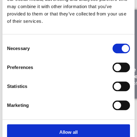
may combine it with other information that you’ve
provided to them or that they’ve collected from your use
of their services.
Consent
Necessary
Selection
À la bonne place : Liesbeth de
Preferences
Ryck parle de son expérience
Le
chez Merkator
Me
Notre équipe
No
Statistics
Marketing
Allow all