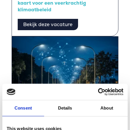
kaart voor een veerkrachtig
klimaatbeleid
Bekijk deze vacature
Consent
Details
About
Engie Laborelec zet AI in voor ontwerp
van openbare verlichting, met
aandacht voor biodiversiteit
This website uses cookies