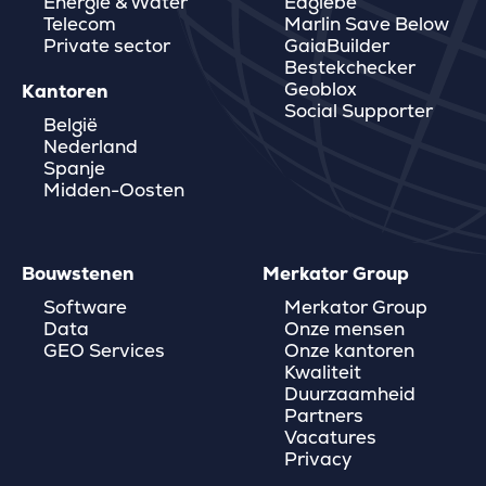
Energie & Water
Eaglebe
Telecom
Marlin Save Below
Private sector
GaiaBuilder
Bestekchecker
Geoblox
Kantoren
Social Supporter
België
Nederland
Spanje
Midden-Oosten
Bouwstenen
Merkator Group
Software
Merkator Group
Data
Onze mensen
GEO Services
Onze kantoren
Kwaliteit
Duurzaamheid
Partners
Vacatures
Privacy