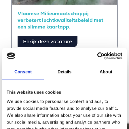
Vlaamse Milieumaatschappij
verbetert luchtkwaliteitsbeleid met
een slimme kaartapp.
Bekijk deze vacature
Verhalen van onze mensen
Consent
Details
About
Lees de verhalen van onze mensen en ontdek zelf
de Merkator-vibe.
This website uses cookies
We use cookies to personalise content and ads, to
Ontdek meer
provide social media features and to analyse our traffic.
We also share information about your use of our site with
our social media, advertising and analytics partners who
may combine it with other information that you’ve