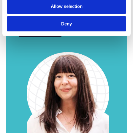
Allow selection
Kijk zeker nog even verder. Wij hebben nog tal
van interessante vacatures voor onze vestiging
in Leuven.
Deny
Meer jobs