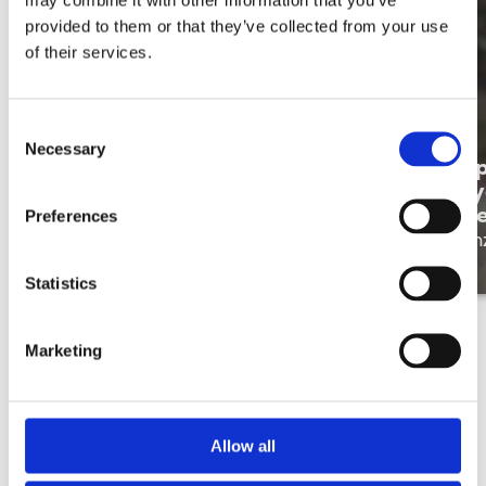
provided to them or that they’ve collected from your use
of their services.
Consent
Necessary
Selection
Isabelle Gooris beleeft het bij
Op
Merkator: Meer dan een Job,
Ry
een toekomst
Me
Preferences
Onze mensen
On
Statistics
Marketing
Allow all
Hier niet dé job gevonden?