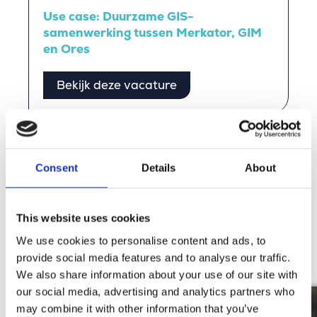
Use case: Duurzame GIS-
samenwerking tussen Merkator, GIM
en Ores
Bekijk deze vacature
Verhalen van onze mensen
Consent
Details
About
Lees de verhalen van onze mensen en ontdek zelf
de Merkator-vibe.
This website uses cookies
We use cookies to personalise content and ads, to
Ontdek meer
provide social media features and to analyse our traffic.
We also share information about your use of our site with
our social media, advertising and analytics partners who
may combine it with other information that you’ve