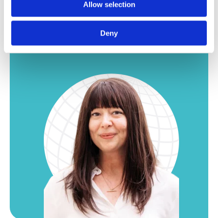
Allow selection
van interessante vacatures voor onze vestiging
in Leuven.
Deny
Meer jobs