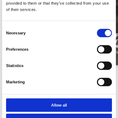
provided to them or that they’ve collected from your use
of their services.
Consent
Necessary
Isabelle Gooris beleeft het bij
Op
Selection
Merkator: Meer dan een Job,
Ry
een toekomst
Me
Preferences
Onze mensen
On
Statistics
Marketing
Allow all
Hier niet dé job gevonden?
Kijk zeker nog even verder. Wij hebben nog tal