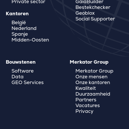
Private sector
GaiaBuilder
Bestekchecker
Geoblox
Kantoren
Social Supporter
België
Nederland
Spanje
Midden-Oosten
Bouwstenen
Merkator Group
Software
Merkator Group
Data
Onze mensen
GEO Services
Onze kantoren
Kwaliteit
Duurzaamheid
Partners
Vacatures
Privacy