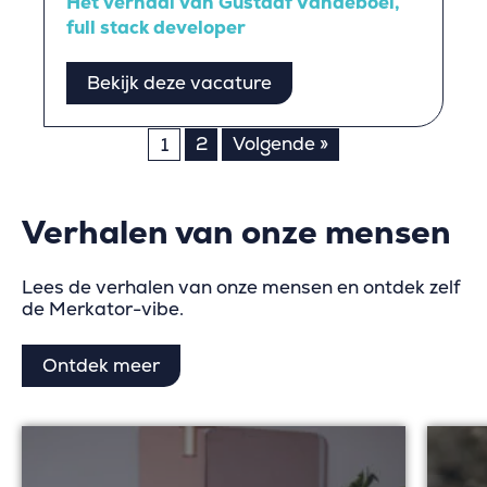
Het verhaal van Gustaaf Vandeboel,
full stack developer
Bekijk deze vacature
Berichten
2
Volgende »
1
paginering
Verhalen van onze mensen
Lees de verhalen van onze mensen en ontdek zelf
de Merkator-vibe.
Ontdek meer