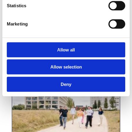
Statistics
Marketing
Gaiabuilder Partnership GP One
Consulting
Allow all
Bekijk deze vacature
Allow selection
Deny