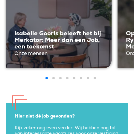
Isabelle Gooris beleeft het bij
Op
Merkator: Meer dan een Job,
Ry
een toekomst
Me
Onze mensen
On
Hier niet dé job gevonden?
Kijk zeker nog even verder. Wij hebben nog tal
van interessante vacatures voor onze vestiging