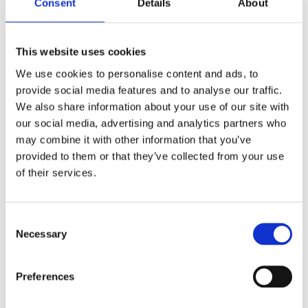
Consent
Details
About
Klein land, grote impact: België bij de
This website uses cookies
VN en UN-GGIM
We use cookies to personalise content and ads, to
provide social media features and to analyse our traffic.
Bekijk deze vacature
We also share information about your use of our site with
our social media, advertising and analytics partners who
may combine it with other information that you’ve
provided to them or that they’ve collected from your use
of their services.
Consent
Necessary
Selection
Preferences