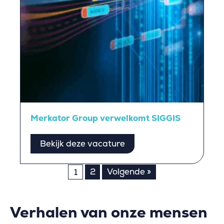
Merkator Group verwelkomt SIGGIS
Bekijk deze vacature
Berichten
2
Volgende »
1
paginering
Verhalen van onze mensen