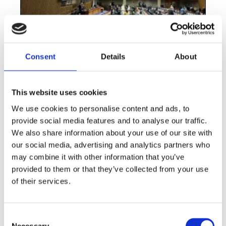
Consent
Details
About
Klein land, grote impact: België bij de
VN en UN-GGIM
This website uses cookies
We use cookies to personalise content and ads, to
Bekijk deze vacature
provide social media features and to analyse our traffic.
We also share information about your use of our site with
our social media, advertising and analytics partners who
may combine it with other information that you’ve
provided to them or that they’ve collected from your use
of their services.
Consent
Necessary