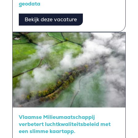
geodata
Bekijk deze vacature
Vlaamse Milieumaatschappij
verbetert luchtkwaliteitsbeleid met
een slimme kaartapp.