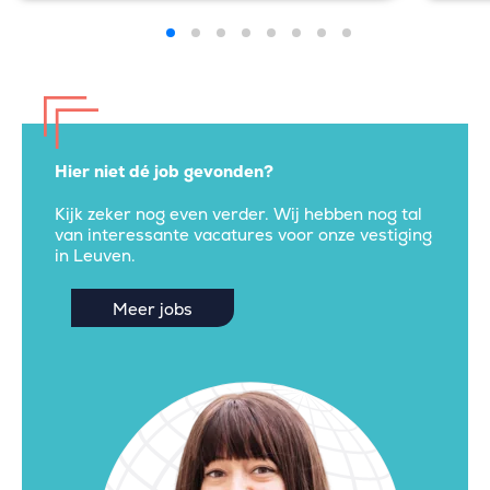
Hier niet dé job gevonden?
Kijk zeker nog even verder. Wij hebben nog tal
van interessante vacatures voor onze vestiging
in Leuven.
Meer jobs