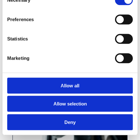
Selection
Preferences
Een memorabele week voor Merkator
Statistics
Group in Abu Dhabi
Marketing
Bekijk deze vacature
Allow all
Allow selection
Deny