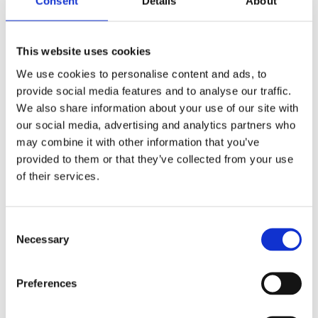
Consent
Details
About
Use Case – Kaartapplicatie biedt
optimaal inzicht in risico’s voor
This website uses cookies
verzekeraar MS Amlin
We use cookies to personalise content and ads, to
provide social media features and to analyse our traffic.
Bekijk deze vacature
We also share information about your use of our site with
our social media, advertising and analytics partners who
may combine it with other information that you’ve
provided to them or that they’ve collected from your use
of their services.
Consent
Necessary
Selection
Preferences
Use case: Duurzame GIS-