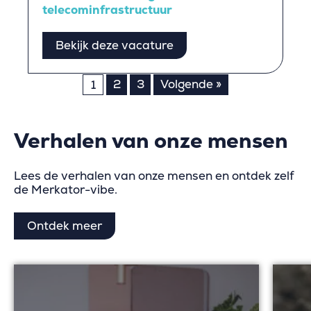
telecominfrastructuur
Bekijk deze vacature
Berichten
2
3
Volgende »
1
paginering
Verhalen van onze mensen
Lees de verhalen van onze mensen en ontdek zelf
de Merkator-vibe.
Ontdek meer