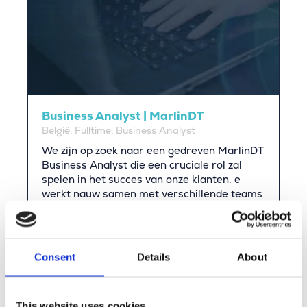
Business Analyst | MarlinDT
België, Fulltime, Business Analyst
We zijn op zoek naar een gedreven MarlinDT
Business Analyst die een cruciale rol zal
spelen in het succes van onze klanten. e
werkt nauw samen met verschillende teams
en afdelingen om ervoor te zorgen dat de
klant optimaal gebruik kan maken van onze
oplossingen.
Consent
Details
About
Bekijk deze vacature
This website uses cookies