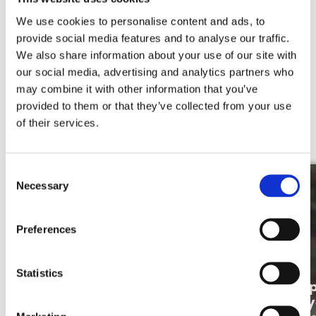
We use cookies to personalise content and ads, to
Verhalen van onze mensen
provide social media features and to analyse our traffic.
We also share information about your use of our site with
our social media, advertising and analytics partners who
Lees de verhalen van onze mensen en ontdek zelf
de Merkator-vibe.
may combine it with other information that you’ve
provided to them or that they’ve collected from your use
of their services.
Ontdek meer
Consent
Necessary
Selection
Preferences
Statistics
Isabelle Gooris beleeft het bij
Op
Merkator: Meer dan een Job,
Ry