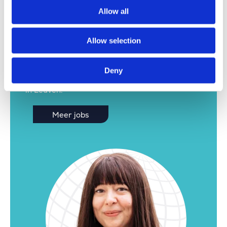
Allow all
Allow selection
Hier niet dé job gevonden?
Deny
Kijk zeker nog even verder. Wij hebben nog tal
van interessante vacatures voor onze vestiging
in Leuven.
Meer jobs