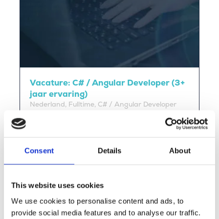
Vacature: C# / Angular Developer (3+
jaar ervaring)
Nederland, Fulltime, C# / Angular Developer
Bekijk deze vacature
Consent
Details
About
Verhalen van onze mensen
This website uses cookies
We use cookies to personalise content and ads, to
Lees de verhalen van onze mensen en ontdek zelf
provide social media features and to analyse our traffic.
de Merkator-vibe.