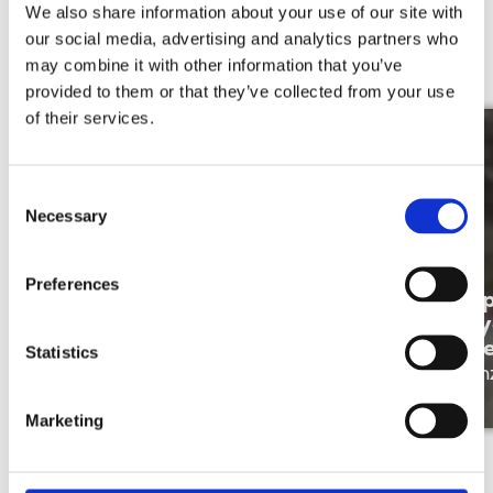
We also share information about your use of our site with
our social media, advertising and analytics partners who
Ontdek meer
may combine it with other information that you’ve
provided to them or that they’ve collected from your use
of their services.
Consent
Necessary
Selection
Preferences
Isabelle Gooris beleeft het bij
Op
Merkator: Meer dan een Job,
Ry
een toekomst
Me
Statistics
Onze mensen
On
Marketing