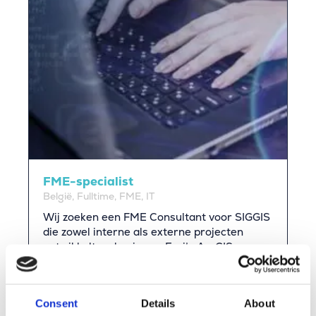
FME-specialist
België, Fulltime, FME, IT
Wij zoeken een FME Consultant voor SIGGIS
die zowel interne als externe projecten
ontwikkelt op basis van Esri’s ArcGIS-
oplossingen. SIGGIS, onze zusterfirma, is
gespecialiseerd in GIS met Esri- en
VertiGIS-tools en ondersteunt klanten bij
Consent
Details
About
implementatie, integratie, configuratie,