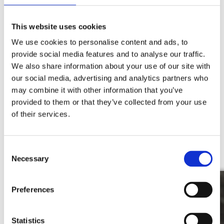
training en support rond GIS en IT.
This website uses cookies
Bekijk deze vacature
We use cookies to personalise content and ads, to
provide social media features and to analyse our traffic.
We also share information about your use of our site with
Verhalen van onze mensen
our social media, advertising and analytics partners who
may combine it with other information that you’ve
provided to them or that they’ve collected from your use
Lees de verhalen van onze mensen en ontdek zelf
of their services.
de Merkator-vibe.
Ontdek meer
Consent
Necessary
Selection
Preferences
Statistics