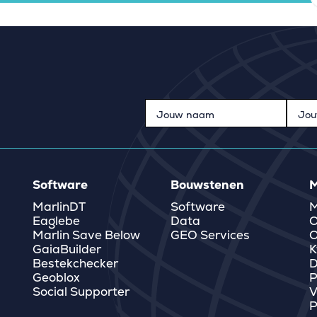
Software
Bouwstenen
M
MarlinDT
Software
M
Eaglebe
Data
O
Marlin Save Below
GEO Services
O
GaiaBuilder
K
Bestekchecker
D
Geoblox
P
Social Supporter
V
P