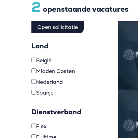
2
openstaande vacatures
Open sollicitatie
Land
België
Midden Oosten
Nederland
Spanje
Dienstverband
Flex
Fulltime