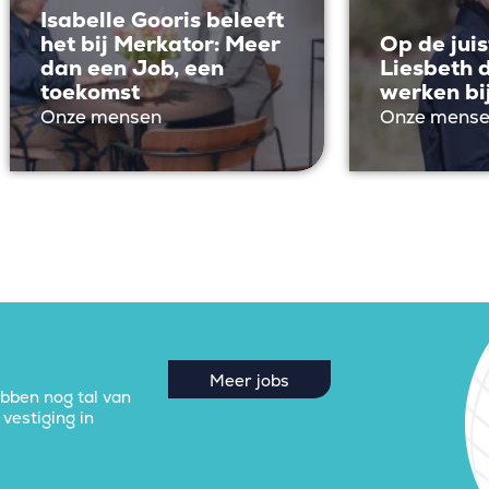
Isabelle Gooris beleeft
het bij Merkator: Meer
Op de juis
dan een Job, een
Liesbeth 
toekomst
werken bi
Onze mensen
Onze mens
Meer jobs
ebben nog tal van
vestiging in