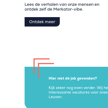
Lees de verhalen van onze mensen en
ontdek zelf de Merkator-vibe.
Ontdek meer
Hier niet dé job gevonden?
Kijk zeker nog even verder. Wij h
interessante vacatures voor onze 
Leuven.