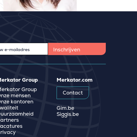
erkator Group
Merkator.com
erkator Group
Contact
nze mensen
nze kantoren
waliteit
Gim.be
uurzaamheid
Siggis.be
artners
acatures
rivacy