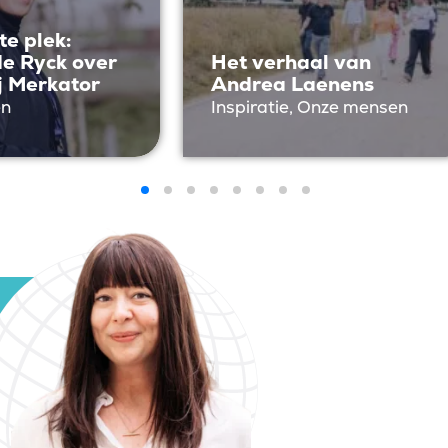
te plek:
de Ryck over
Het verhaal van
j Merkator
Andrea Laenens
en
Inspiratie, Onze mensen