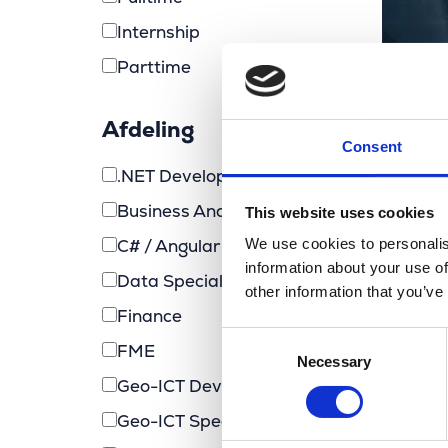
Internship
Parttime
Afdeling
Consent
.NET Developer (MarlinDT)
Business Analyst
This website uses cookies
We use cookies to personalis
C# / Angular Developer
information about your use of
Data Specialist
other information that you’ve
Finance
Consent
FME
Necessary
Selection
Geo-ICT Developer
Geo-ICT Specialist