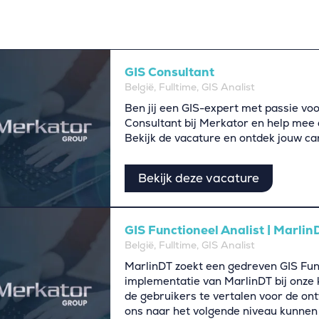
GIS Consultant
België, Fulltime, GIS Analist
Ben jij een GIS-expert met passie voo
Consultant bij Merkator en help mee 
Bekijk de vacature en ontdek jouw ca
Bekijk deze vacature
GIS Functioneel Analist | Marlin
België, Fulltime, GIS Analist
MarlinDT zoekt een gedreven GIS Fun
implementatie van MarlinDT bij onze 
de gebruikers te vertalen voor de on
ons naar het volgende niveau kunnen