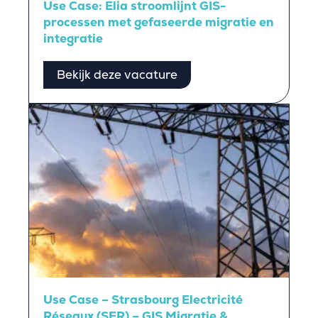
Use Case: Elia stroomlijnt GIS-
processen met gefaseerde migratie en
integratie
Bekijk deze vacature
Use Case – Strasbourg Electricité
Réseaux (SER) – GIS Migratie &