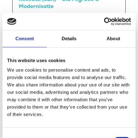
Modernisatie
Bekijk deze vacature
Consent
Details
About
This website uses cookies
We use cookies to personalise content and ads, to
provide social media features and to analyse our traffic.
Innovatief luchtruimbeheer voor
We also share information about your use of our site with
drones met Droneguide Viewer
our social media, advertising and analytics partners who
may combine it with other information that you’ve
Bekijk deze vacature
provided to them or that they’ve collected from your use
of their services.
Consent