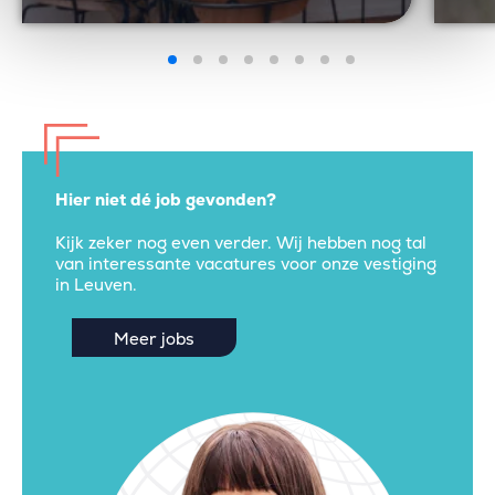
Hier niet dé job gevonden?
Kijk zeker nog even verder. Wij hebben nog tal
van interessante vacatures voor onze vestiging
in Leuven.
Meer jobs